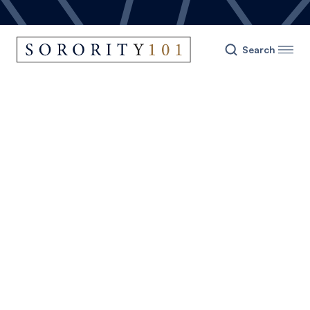
Search
Human Resources
Manager
Full Time
,
Melbourne
Velit, neque hendrerit sit diam. Tempor dui nisl
egestas massa. Sed malesuada libero euismod
ut etiam sit.
Apply Now